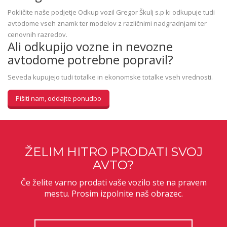
Pokličite naše podjetje Odkup vozil Gregor Škulj s.p ki odkupuje tudi
avtodome vseh znamk ter modelov z različnimi nadgradnjami ter
cenovnih razredov.
Ali odkupijo vozne in nevozne
avtodome potrebne popravil?
Seveda kupujejo tudi totalke in ekonomske totalke vseh vrednosti.
Pišiti nam, oddajte ponudbo
ŽELIM HITRO PRODATI SVOJ
AVTO?
Če želite varno prodati vaše vozilo ste na pravem
mestu. Prosim izpolnite naš obrazec.