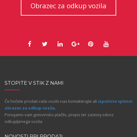
Obrazec za odkup vozila
STOPITE V STIK Z NAMI
Če hočete prodati vaše vozilo nas kontaktirajte ali
izpolnite spletni
obrazec za odkup vozila
.
Ponujamo vam gotovinsko plačilo, prepis ter zastonj odvoz
odkupljenega vozila.
NOVOSTI PRI PRODAJI