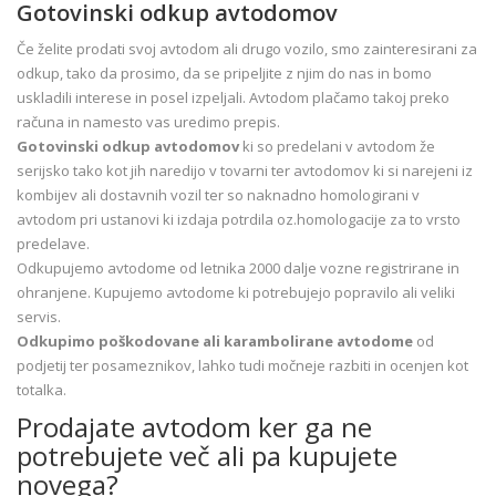
Gotovinski odkup avtodomov
Če želite prodati svoj avtodom ali drugo vozilo, smo zainteresirani za
odkup, tako da prosimo, da se pripeljite z njim do nas in bomo
uskladili interese in posel izpeljali. Avtodom plačamo takoj preko
računa in namesto vas uredimo prepis.
Gotovinski odkup avtodomov
ki so predelani v avtodom že
serijsko tako kot jih naredijo v tovarni ter avtodomov ki si narejeni iz
kombijev ali dostavnih vozil ter so naknadno homologirani v
avtodom pri ustanovi ki izdaja potrdila oz.homologacije za to vrsto
predelave.
Odkupujemo avtodome od letnika 2000 dalje vozne registrirane in
ohranjene. Kupujemo avtodome ki potrebujejo popravilo ali veliki
servis.
Odkupimo poškodovane ali karambolirane avtodome
od
podjetij ter posameznikov, lahko tudi močneje razbiti in ocenjen kot
totalka.
Prodajate avtodom ker ga ne
potrebujete več ali pa kupujete
novega?