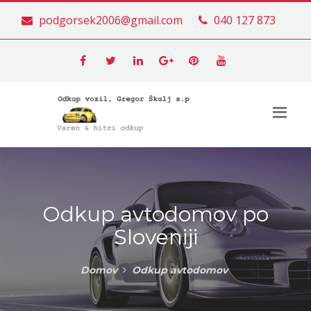
podgorsek2006@gmail.com
040 127 873
Odkup avtodomov po
Sloveniji
Domov
Odkup avtodomov